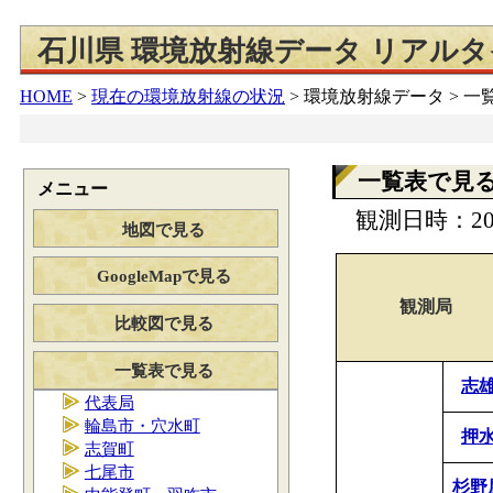
石川県 環境放射線データ リアル
HOME
>
現在の環境放射線の状況
>
環境放射線データ > 
一覧表で見
メニュー
観測日時：202
地図で見る
GoogleMapで見る
観測局
比較図で見る
一覧表で見る
志
代表局
輪島市・穴水町
押
志賀町
七尾市
杉野