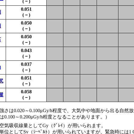
(－)
0.051
瀬
(－)
0.050
瀬
(－)
0.050
石
(－)
0.043
(－)
0.037
山
(－)
0.051
尻
(－)
0.058
屋
(－)
は0.020～0.100μGy/h程度で、大気中や地面から出る自
100～0.200μGy/h程度となることがあります。）
気吸収線量としてGy（ｸﾞﾚｲ）が用いられます。
としてSv（ｼｰﾍﾞﾙﾄ）が用いられていますが、緊急時には1 Gy