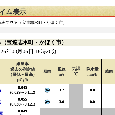
タイム表示
一覧表で見る（宝達志水町・かほく市）
る（宝達志水町・かほく市）
6年08月06日 18時20分
線量率
気温
過去の測定値
風速
降水量
風向
感雨
℃
m/s
mm/h
（最低～最高）
μGy/h
0.045
雄
3.2
0.0
(0.029～0.112)
0.055
水
3.0
0.0
(0.038～0.121)
0.049
屋