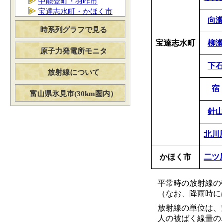
中能登町・羽咋市
宝達志水町・かほく市
向
時系列グラフで見る
宝達志水町
柳
原子力発電所モニタ
下
放射線について
宿
富山県氷見市(30km圏内）
針
北川
かほく市
二ツ
平常時の放射線の強さ
（なお、降雨時には0.
放射線の単位は、空
人の被ばく線量の単位