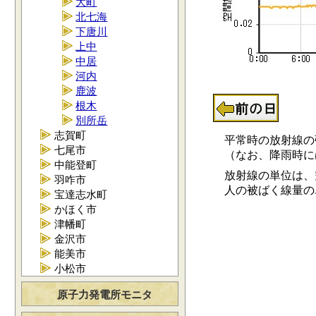
大町
北七海
下唐川
上中
中居
河内
鹿波
根木
別所岳
志賀町
平常時の放射線の強さ
七尾市
（なお、降雨時には0.
中能登町
放射線の単位は、空
羽咋市
人の被ばく線量の単位
宝達志水町
かほく市
津幡町
金沢市
能美市
小松市
原子力発電所モニタ