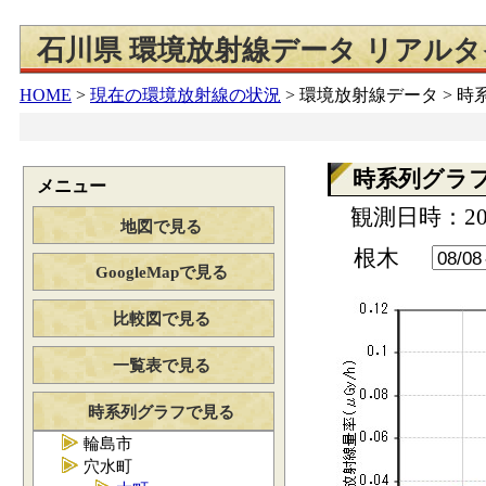
石川県 環境放射線データ リアル
HOME
>
現在の環境放射線の状況
>
環境放射線データ > 
時系列グラ
メニュー
観測日時：202
地図で見る
根木
GoogleMapで見る
比較図で見る
一覧表で見る
時系列グラフで見る
輪島市
穴水町