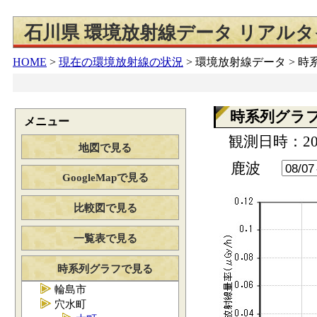
石川県 環境放射線データ リアル
HOME
>
現在の環境放射線の状況
>
環境放射線データ > 
時系列グラ
メニュー
観測日時：202
地図で見る
鹿波
GoogleMapで見る
比較図で見る
一覧表で見る
時系列グラフで見る
輪島市
穴水町