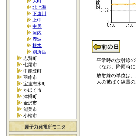
大町
北七海
下唐川
上中
中居
河内
鹿波
根木
別所岳
志賀町
平常時の放射線の強さ
七尾市
（なお、降雨時には0.
中能登町
放射線の単位は、空
羽咋市
人の被ばく線量の単位
宝達志水町
かほく市
津幡町
金沢市
能美市
小松市
原子力発電所モニタ