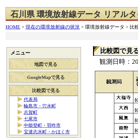
石川県 環境放射線データ リアル
HOME
>
現在の環境放射線の状況
>
環境放射線データ > 
比較図で見
メニュー
観測日時：202
地図で見る
GoogleMapで見る
比較図で見る
代表局
輪島市・穴水町
志賀町
七尾市
中能登町・羽咋市
宝達志水町・かほく市