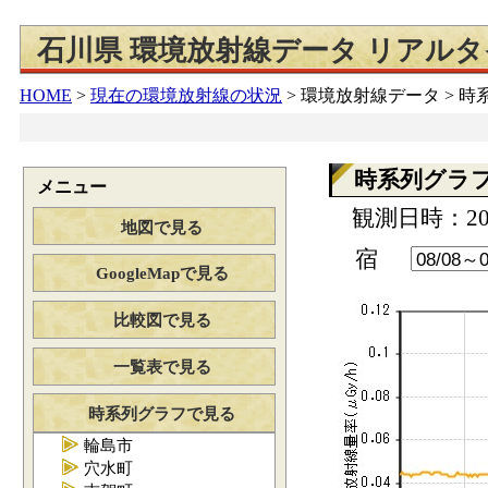
石川県 環境放射線データ リアル
HOME
>
現在の環境放射線の状況
>
環境放射線データ > 
時系列グラ
メニュー
観測日時：202
地図で見る
宿
GoogleMapで見る
比較図で見る
一覧表で見る
時系列グラフで見る
輪島市
穴水町