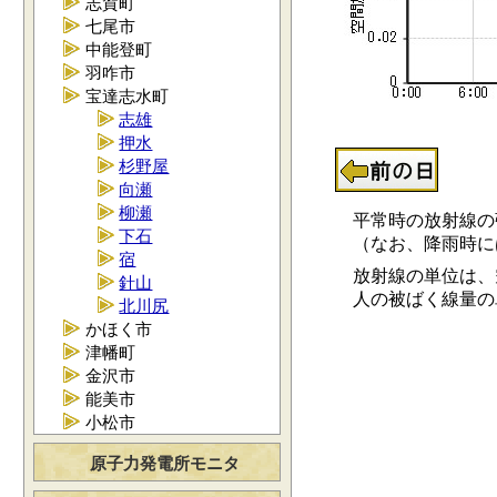
志賀町
七尾市
中能登町
羽咋市
宝達志水町
志雄
押水
杉野屋
向瀬
柳瀬
平常時の放射線の強さ
下石
（なお、降雨時には0.
宿
放射線の単位は、空
針山
人の被ばく線量の単位
北川尻
かほく市
津幡町
金沢市
能美市
小松市
原子力発電所モニタ