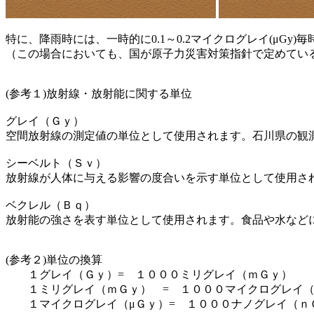
特に、降雨時には、一時的に0.1～0.2マイクログレイ(μGy
（この場合においても、国が原子力災害対策指針で定めてい
(参考１)放射線・放射能に関する単位
グレイ（Ｇｙ）
空間放射線の測定値の単位として使用されます。石川県の観
シーベルト（Ｓｖ）
放射線が人体に与える影響の度合いを示す単位として使用されます
ベクレル（Ｂｑ）
放射能の強さを表す単位として使用されます。食品や水など
(参考２)単位の換算
１グレイ（Ｇｙ）= １０００ミリグレイ（ｍＧｙ）
１ミリグレイ（ｍＧｙ） = １０００マイクログレイ（
１マイクログレイ（μＧｙ）= １０００ナノグレイ（ｎ