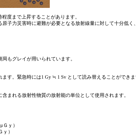
)毎時程度まで上昇することがあります。
る原子力災害時に避難が必要となる放射線量に対して十分低く、
測局もグレイが用いられています。
。緊急時には1 Gy ≒ 1 Sv として読み替えることができ
に含まれる放射性物質の放射能の単位として使用されます。
μＧｙ）
Ｇｙ）