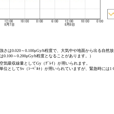
は0.020～0.100μGy/h程度で、大気中や地面から出る自
100～0.200μGy/h程度となることがあります。）
気吸収線量としてGy（ｸﾞﾚｲ）が用いられます。
としてSv（ｼｰﾍﾞﾙﾄ）が用いられていますが、緊急時には1 Gy