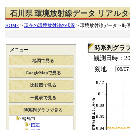
石川県 環境放射線データ リアル
HOME
>
現在の環境放射線の状況
>
環境放射線データ > 
時系列グラ
メニュー
観測日時：202
地図で見る
剱地
GoogleMapで見る
比較図で見る
一覧表で見る
時系列グラフで見る
輪島市
門前