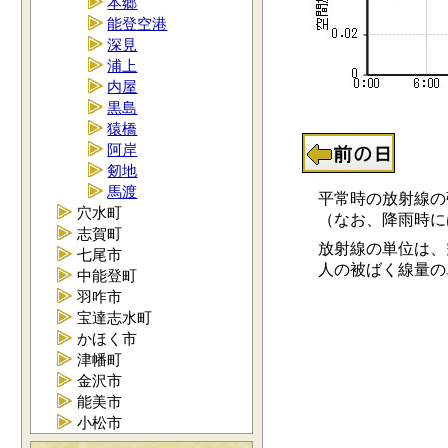
本郷
能登空港
深見
浦上
内屋
黒島
猿橋
阿岸
剱地
馬渡
平常時の放射線の強さ
穴水町
（なお、降雨時には0.
志賀町
放射線の単位は、空
七尾市
人の被ばく線量の単位
中能登町
羽咋市
宝達志水町
かほく市
津幡町
金沢市
能美市
小松市