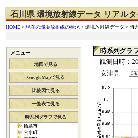
石川県 環境放射線データ リアル
HOME
>
現在の環境放射線の状況
>
環境放射線データ > 
時系列グラ
メニュー
観測日時：202
地図で見る
安津見
GoogleMapで見る
比較図で見る
一覧表で見る
時系列グラフで見る
輪島市
穴水町