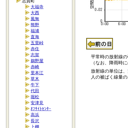
志賀町
大福寺
大西
風無
熊野
福浦
直海
五里峠
赤住
志賀
平常時の放射線の強さ
鵜野屋
（なお、降雨時には0.
赤崎
放射線の単位は、空
里本江
人の被ばく線量の単位
草木
牛下
代田
堀松
安津見
ｵﾌｻｲﾄｾﾝﾀｰ
高浜
長沢
上棚