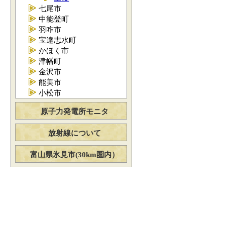
七尾市
中能登町
羽咋市
宝達志水町
かほく市
津幡町
金沢市
能美市
小松市
原子力発電所モニタ
放射線について
富山県氷見市(30km圏内）