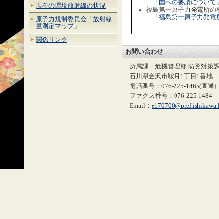
「国への要請について
現在の環境放射線の状況
福島第一原子力発電所の
「福島第一原子力発電
原子力規制委員会「放射線
量測定マップ」
関係リンク
お問い合わせ
所属課：危機管理部 防災対策課
石川県金沢市鞍月1丁目1番地
電話番号：076-225-1465(直通)
ファクス番号：076-225-1484
Email：
e170700@pref.ishikawa.l