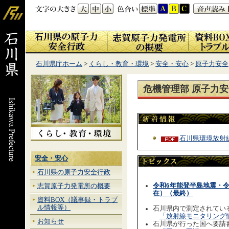
石川県庁ホーム
>
くらし・教育・環境
>
安全・安心
>
原子力安全
危機管理部 原子力
石川県環境放射
安全・安心
石川県の原子力安全行政
令和6年能登半島地震・
志賀原子力発電所の概要
在）（最終）
資料BOX（議事録・トラブ
ル情報等）
石川県内で測定されてい
「放射線モニタリング
お知らせ
石川県が行った国へ要請書