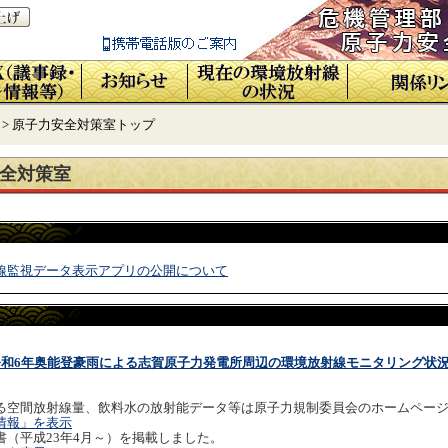
> 原子力安全対策室トップ
安全対策室
線監視データ表示アプリの公開について
令和6年奥能登豪雨による志賀原子力発電所周辺の環境放射線モニタリング状況に
る空間放射線量、飲料水の放射能データ等は原子力規制委員会のホームペー
情報」を表示
（平成23年4月～）を掲載しました。