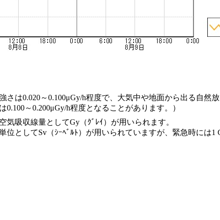
は0.020～0.100μGy/h程度で、大気中や地面から出る自
100～0.200μGy/h程度となることがあります。）
気吸収線量としてGy（ｸﾞﾚｲ）が用いられます。
としてSv（ｼｰﾍﾞﾙﾄ）が用いられていますが、緊急時には1 Gy