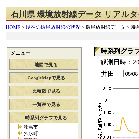
石川県 環境放射線データ リアル
HOME
>
現在の環境放射線の状況
>
環境放射線データ > 
時系列グラ
メニュー
観測日時：202
地図で見る
井田
GoogleMapで見る
比較図で見る
一覧表で見る
時系列グラフで見る
輪島市
穴水町