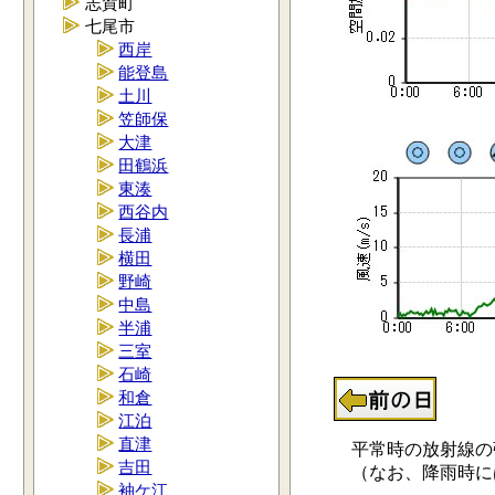
志賀町
七尾市
西岸
能登島
土川
笠師保
大津
田鶴浜
東湊
西谷内
長浦
横田
野崎
中島
半浦
三室
石崎
和倉
江泊
直津
平常時の放射線の強さ
吉田
（なお、降雨時には0.
袖ケ江