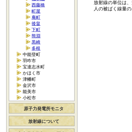
放射線の単位は、空
西藤橋
人の被ばく線量の単位
町屋
庵町
後畠
下町
熊淵
黒崎
多根
中能登町
羽咋市
宝達志水町
かほく市
津幡町
金沢市
能美市
小松市
原子力発電所モニタ
放射線について