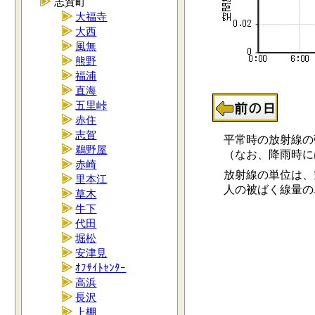
志賀町
大福寺
大西
風無
熊野
福浦
直海
五里峠
赤住
志賀
平常時の放射線の強さ
鵜野屋
（なお、降雨時には0.
赤崎
放射線の単位は、空
里本江
人の被ばく線量の単位
草木
牛下
代田
堀松
安津見
ｵﾌｻｲﾄｾﾝﾀｰ
高浜
長沢
上棚