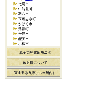
七尾市
中能登町
羽咋市
宝達志水町
かほく市
津幡町
金沢市
能美市
小松市
原子力発電所モニタ
放射線について
富山県氷見市(30km圏内）