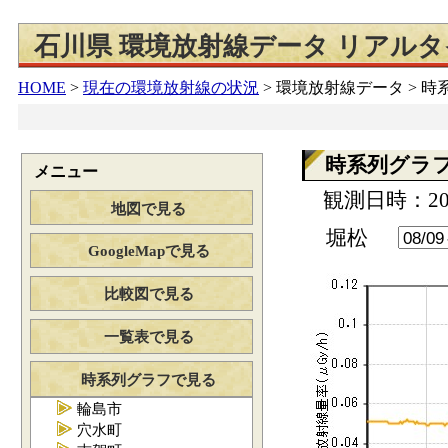
石川県 環境放射線データ リアル
HOME
>
現在の環境放射線の状況
>
環境放射線データ > 
時系列グラ
メニュー
観測日時：202
地図で見る
堀松
GoogleMapで見る
比較図で見る
一覧表で見る
時系列グラフで見る
輪島市
穴水町