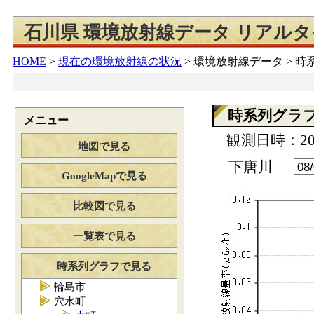
石川県 環境放射線データ リアル
HOME
>
現在の環境放射線の状況
>
環境放射線データ > 
時系列グラ
メニュー
観測日時：202
地図で見る
下唐川
GoogleMapで見る
比較図で見る
一覧表で見る
時系列グラフで見る
輪島市
穴水町