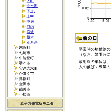
大町
北七海
下唐川
上中
中居
河内
鹿波
根木
別所岳
志賀町
平常時の放射線の強さ
七尾市
（なお、降雨時には0.
中能登町
放射線の単位は、空
羽咋市
人の被ばく線量の単位
宝達志水町
かほく市
津幡町
金沢市
能美市
小松市
原子力発電所モニタ