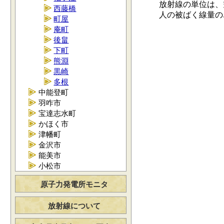
放射線の単位は、空
西藤橋
人の被ばく線量の単位
町屋
庵町
後畠
下町
熊淵
黒崎
多根
中能登町
羽咋市
宝達志水町
かほく市
津幡町
金沢市
能美市
小松市
原子力発電所モニタ
放射線について