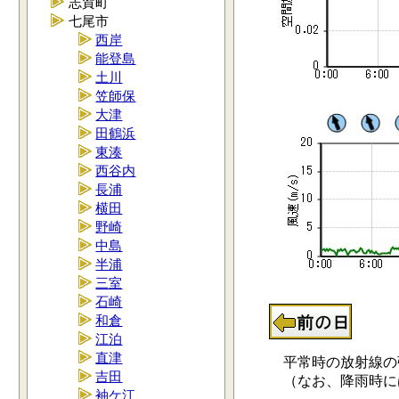
志賀町
七尾市
西岸
能登島
土川
笠師保
大津
田鶴浜
東湊
西谷内
長浦
横田
野崎
中島
半浦
三室
石崎
和倉
江泊
直津
平常時の放射線の強さ
吉田
（なお、降雨時には0.
袖ケ江