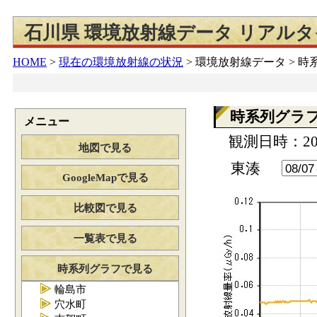
石川県 環境放射線データ リアル
HOME
>
現在の環境放射線の状況
>
環境放射線データ > 
時系列グラ
メニュー
観測日時：202
地図で見る
東湊
GoogleMapで見る
比較図で見る
一覧表で見る
時系列グラフで見る
輪島市
穴水町