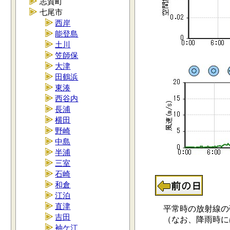
志賀町
七尾市
西岸
能登島
土川
笠師保
大津
田鶴浜
東湊
西谷内
長浦
横田
野崎
中島
半浦
三室
石崎
和倉
江泊
直津
平常時の放射線の強さ
吉田
（なお、降雨時には0.
袖ケ江