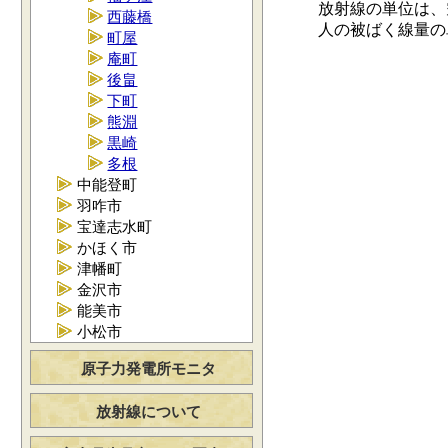
放射線の単位は、空
西藤橋
人の被ばく線量の単位
町屋
庵町
後畠
下町
熊淵
黒崎
多根
中能登町
羽咋市
宝達志水町
かほく市
津幡町
金沢市
能美市
小松市
原子力発電所モニタ
放射線について