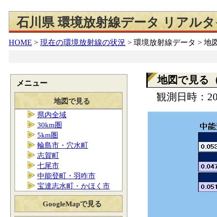
石川県 環境放射線データ リアル
HOME
>
現在の環境放射線の状況
>
環境放射線データ > 
地図で見る
メニュー
観測日時：202
地図で見る
県内全域
30km圏
5km圏
輪島市・穴水町
志賀町
七尾市
中能登町・羽咋市
宝達志水町・かほく市
GoogleMapで見る