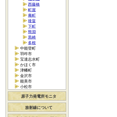
西藤橋
町屋
庵町
後畠
下町
熊淵
黒崎
多根
中能登町
羽咋市
宝達志水町
かほく市
津幡町
金沢市
能美市
小松市
原子力発電所モニタ
放射線について