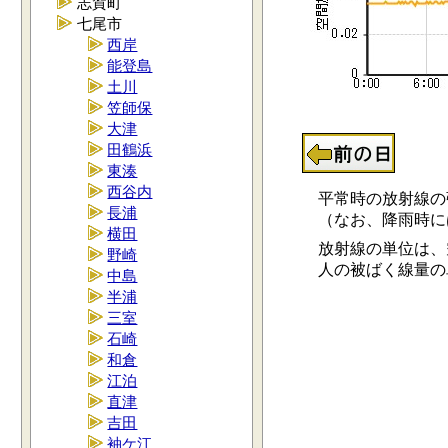
志賀町
七尾市
西岸
能登島
土川
笠師保
大津
田鶴浜
東湊
西谷内
平常時の放射線の強さ
長浦
（なお、降雨時には0.
横田
放射線の単位は、空
野崎
人の被ばく線量の単位
中島
半浦
三室
石崎
和倉
江泊
直津
吉田
袖ケ江