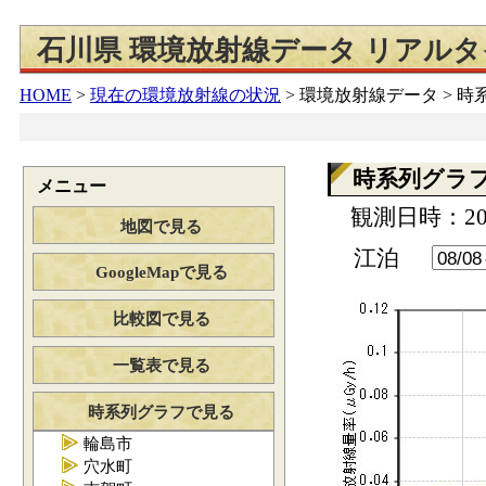
石川県 環境放射線データ リアル
HOME
>
現在の環境放射線の状況
>
環境放射線データ > 
時系列グラ
メニュー
観測日時：202
地図で見る
江泊
GoogleMapで見る
比較図で見る
一覧表で見る
時系列グラフで見る
輪島市
穴水町