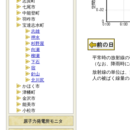
志賀町
七尾市
中能登町
羽咋市
宝達志水町
志雄
押水
杉野屋
向瀬
柳瀬
平常時の放射線の強さ
下石
（なお、降雨時には0.
宿
放射線の単位は、空
針山
人の被ばく線量の単位
北川尻
かほく市
津幡町
金沢市
能美市
小松市
原子力発電所モニタ