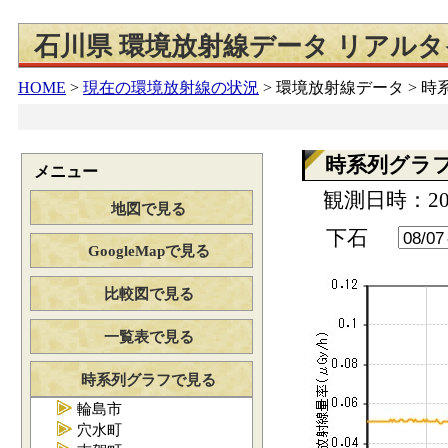
石川県 環境放射線データ リアル
HOME
>
現在の環境放射線の状況
>
環境放射線データ > 
時系列グラ
メニュー
観測日時：202
地図で見る
下石
GoogleMapで見る
比較図で見る
一覧表で見る
時系列グラフで見る
輪島市
穴水町