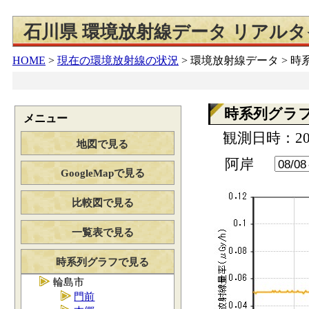
石川県 環境放射線データ リアル
HOME
>
現在の環境放射線の状況
>
環境放射線データ > 
時系列グラ
メニュー
観測日時：202
地図で見る
阿岸
GoogleMapで見る
比較図で見る
一覧表で見る
時系列グラフで見る
輪島市
門前