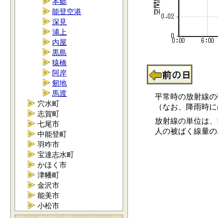
本郷
能登空港
深見
浦上
内屋
黒島
猿橋
阿岸
剱地
馬渡
平常時の放射線の強さ
穴水町
（なお、降雨時には0.
志賀町
放射線の単位は、空
七尾市
人の被ばく線量の単位
中能登町
羽咋市
宝達志水町
かほく市
津幡町
金沢市
能美市
小松市