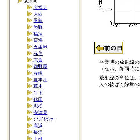
志賀町
大福寺
大西
風無
熊野
福浦
直海
五里峠
赤住
志賀
平常時の放射線の強さ
鵜野屋
（なお、降雨時には0.
赤崎
放射線の単位は、空
里本江
人の被ばく線量の単位
草木
牛下
代田
堀松
安津見
ｵﾌｻｲﾄｾﾝﾀｰ
高浜
長沢
上棚