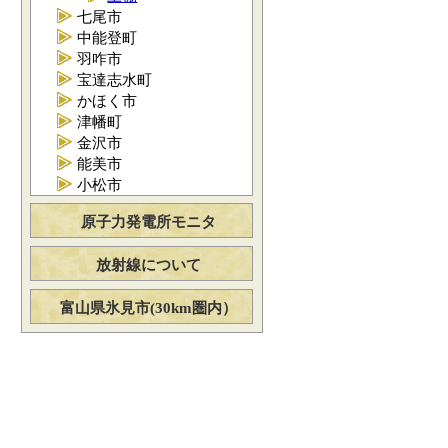
七尾市
中能登町
羽咋市
宝達志水町
かほく市
津幡町
金沢市
能美市
小松市
原子力発電所モニタ
放射線について
富山県氷見市(30km圏内）