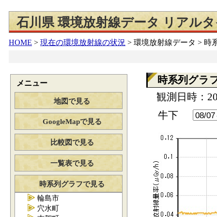
石川県 環境放射線データ リアル
HOME
>
現在の環境放射線の状況
>
環境放射線データ > 
時系列グラ
メニュー
観測日時：202
地図で見る
牛下
GoogleMapで見る
比較図で見る
一覧表で見る
時系列グラフで見る
輪島市
穴水町