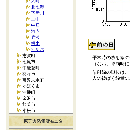
大町
北七海
下唐川
上中
中居
河内
鹿波
根木
別所岳
志賀町
平常時の放射線の強さ
七尾市
（なお、降雨時には0.
中能登町
放射線の単位は、空
羽咋市
人の被ばく線量の単位
宝達志水町
かほく市
津幡町
金沢市
能美市
小松市
原子力発電所モニタ