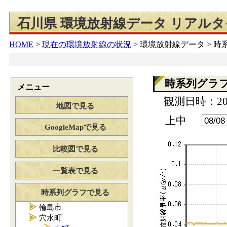
石川県 環境放射線データ リアル
HOME
>
現在の環境放射線の状況
>
環境放射線データ > 
時系列グラ
メニュー
観測日時：202
地図で見る
上中
GoogleMapで見る
比較図で見る
一覧表で見る
時系列グラフで見る
輪島市
穴水町