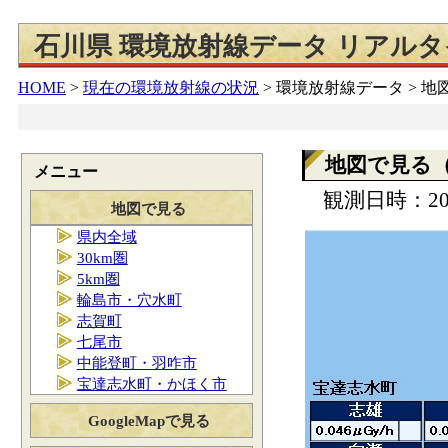
石川県 環境放射線データ リアル
HOME
>
現在の環境放射線の状況
>
環境放射線データ > 
地図で見る
メニュー
観測日時：202
地図で見る
県内全域
30km圏
5km圏
輪島市・穴水町
志賀町
七尾市
中能登町・羽咋市
宝達志水町・かほく市
GoogleMapで見る