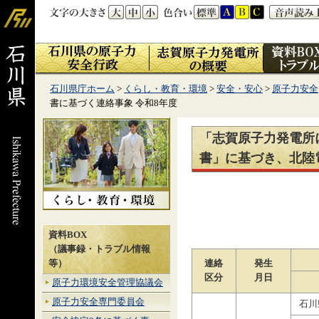
石川県庁ホーム
>
くらし・教育・環境
>
安全・安心
>
原子力安全
書に基づく連絡事象 令和8年度
「志賀原子力発電所
書」に基づき、北陸
資料BOX
（議事録・トラブル情報
連絡
発生
等）
区分
月日
原子力環境安全管理協議会
原子力安全専門委員会
石川