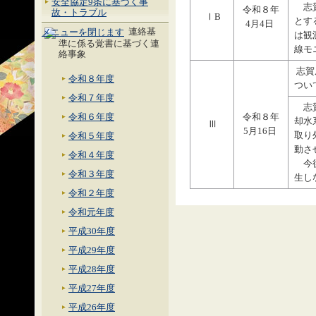
安全協定9条に基づく事
志賀
令和８年
故・トラブル
ⅠB
とす
4月4日
連絡基
は観
準に係る覚書に基づく連
線モ
絡事象
志賀
令和８年度
つい
令和７年度
志賀
令和６年度
令和８年
却水
Ⅲ
5月16日
取り
令和５年度
動さ
令和４年度
今後
令和３年度
生し
令和２年度
令和元年度
平成30年度
平成29年度
平成28年度
平成27年度
平成26年度