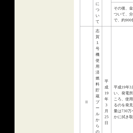
に
その後、金
つ
ついて、分
い
で、約90
て
志
賀
１
号
機
使
用
済
燃
平
料
成
平成19年
貯
19
い、発電所
蔵
年
ころ、使用
Ⅱ
プ
3
るのを発見
ー
月
量は730
ル
25
かに拭き取
か
日
ら
の