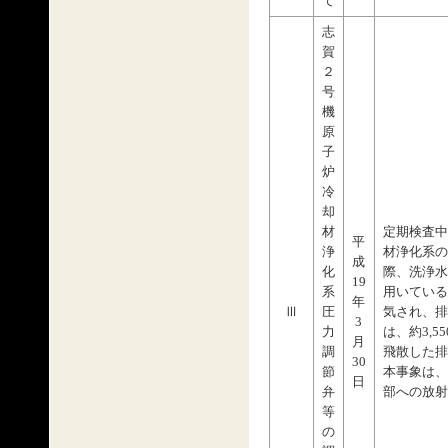
て
志
賀
２
号
機
原
子
炉
冷
却
材
定期検査中
平
浄
材浄化系の
成
化
際、洗浄水
19
系
用いている
年
Ⅲ
圧
気され、排
3
力
は、約3,5
月
調
飛散した排
30
節
本事象は、
日
弁
部への放射
等
の