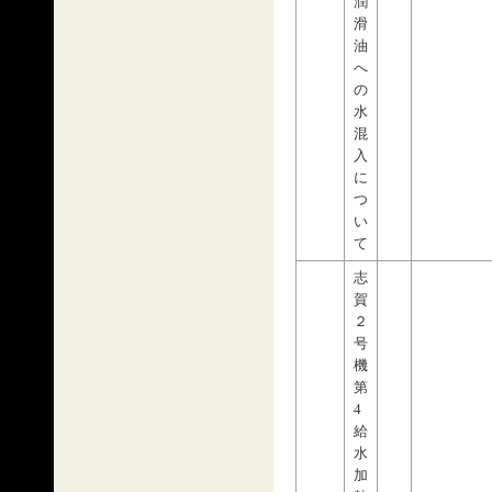
潤
滑
油
へ
の
水
混
入
に
つ
い
て
志
賀
２
号
機
第
4
給
水
加