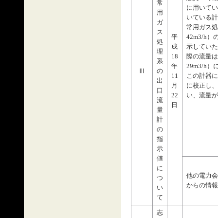
常
に用いてい
用
いている計
ガ
常用ガス処
ス
平
42m3/h
処
成
示していた
理
18
際の流量は、
系
年
29m3/
Ⅲ
の
11
この計器に
出
月
に校正し、
口
22
い、流量が
流
日
量
計
の
指
示
値
に
他の電力会
つ
からの情報
い
て
志