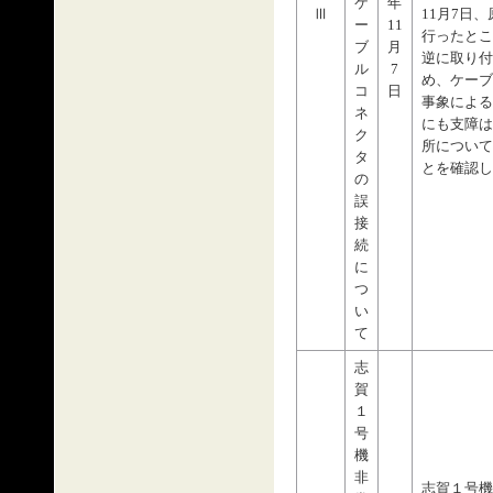
ケ
年
Ⅲ
11月7日
ー
11
行ったとこ
ブ
月
逆に取り付
ル
7
め、ケーブ
コ
日
事象による
ネ
にも支障は
ク
所について
タ
とを確認し
の
誤
接
続
に
つ
い
て
志
賀
１
号
機
非
志賀１号機