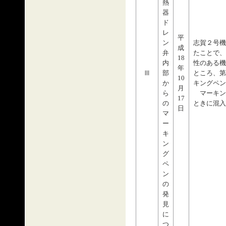
熱
器
ド
レ
平
ン
志賀２号機
成
弁
たことで、
18
内
性のある機
年
Ⅲ
部
ところ、第
10
か
キングペン
月
ら
マーキン
17
の
ときに混入
日
マ
ー
キ
ン
グ
ペ
ン
の
発
見
に
つ