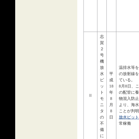
志
賀
２
号
機
放
温排水等を
水
平
の放射線を
ピ
成
ている。
ッ
18
8月8日、
ト
年
の配管に養
Ⅱ
モ
8
物混入防止
ニ
月
より、海水
タ
8
ことが判明
の
日
放水ピット
不
常稼働
備
に