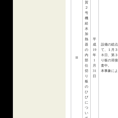
賀
２
号
機
給
水
加
熱
平
器
成
設備の総点
の
19
て、１月３
内
年
８日、第３
Ⅲ
部
1
り板の溶接
仕
月
査中。
切
31
本事象によ
り
日
板
の
ひ
び
に
つ
い