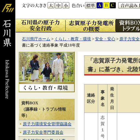
石川県庁ホーム
>
くらし・教育・環境
>
安全・安心
>
原子力安全
書に基づく連絡事象 平成18年度
「志賀原子力発電所
書」に基づき、北陸
発
事
連絡
生
象
区分
月
資料BOX
名
日
（議事録・トラブル情報
等）
志
賀
原子力環境安全管理協議会
１
原子力安全専門委員会
号