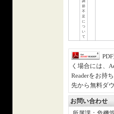
調
節
不
足
に
つ
い
て
PD
く場合には、Ado
Readerを
先から無料ダ
お問い合わせ
所属課：危機管