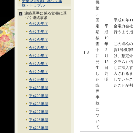
安全協定9条に基づく事
機
故・トラブル
第
連絡基準に係る覚書に基
5
づく連絡事象
回
平成18年
令和８年度
定
平
全電力会社
令和７年度
期
成
行うよう指
検
19
令和６年度
査
年
この点検の
令和５年度
中
3
賀1号機第
ⅠＡ
に
月
け、想定外
令和４年度
発
15
クラム）信
令和３年度
生
日
ちに挿入す
令和２年度
し
判
入されるま
た
明
していたこ
令和元年度
臨
たことが判
平成30年度
界
平成29年度
事
故
平成28年度
に
平成27年度
つ
平成26年度
い
て
平成25年度