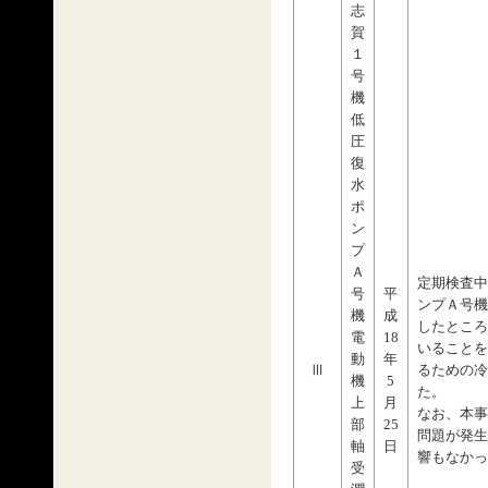
志
賀
１
号
機
低
圧
復
水
ポ
ン
プ
Ａ
定期検査中
号
平
ンプＡ号機
機
成
したところ
電
18
いることを
動
年
Ⅲ
るための冷
機
5
た。
上
月
なお、本事
部
25
問題が発生
軸
日
響もなかっ
受