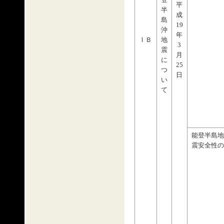
登
平
半
成
島
19
沖
年
ⅠＢ
地
3
震
月
に
25
つ
日
い
て
能登半島地
震安全性の