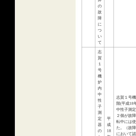
弁
の
故
障
に
つ
い
て
志
賀
１
号
機
炉
内
中
志賀１号機
性
階(平成1
子
中性子測定
測
２個が故障
定
平
転中には使
器
成
た。（故障
の
18
において認