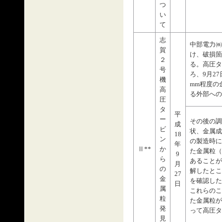
つ
い
て
志
中部電力㈱
賀
け、破損箇
２
る。高圧タ
号
ろ、9月2
機
mm程度の
高
る外部への
圧
タ
平
ー
その後の調
成
ビ
状、金属成
18
ン
の製造時に
年
Ⅱ**
か
た金属粒（
9
ら
あることが
月
の
解したとこ
27
金
を確認した
日
属
これらのこ
粒
た金属粒が
発
って高圧タ
見