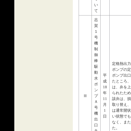
い
て
志
賀
１
号
機
制
御
棒
定格熱出力
駆
ポンプの定
動
平
ポンプ出口
水
成
たところ、
ポ
18
は、弁を上
ン
年
られたため
Ⅲ
プ
11
該弁は、損
Ａ
月
取り替え、
号
1
は通常開状
機
日
い状態でも
出
なく、また
口
た。