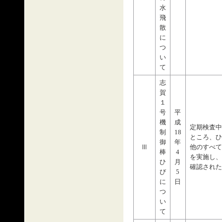
水
飛
散
に
つ
い
て
志
賀
１
号
平
機
成
定期検査中
制
18
ところ、ひ
御
年
Ⅲ
他のすべて
棒
4
を実施し、
ひ
月
確認された
び
5
に
日
つ
い
て