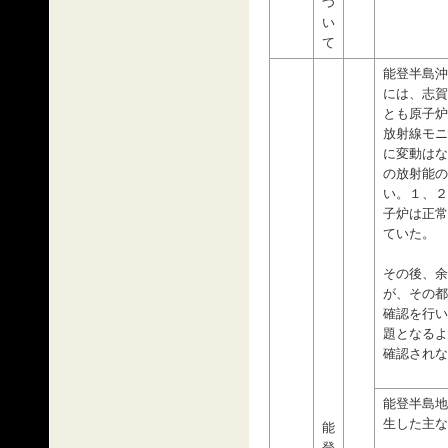
つ
い
て
能登半島沖
には、志賀
とも原子炉
放射線モニ
に変動はな
の放射能の
い。１、２
子炉は正常
ていた。
その後、余
が、その都
確認を行い
題となるよ
確認されな
能登半島地
生した主な
能