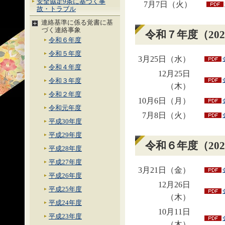
安全協定9条に基づく事
7月7日（火）
故・トラブル
連絡基準に係る覚書に基
づく連絡事象
令和７年度（20
令和６年度
令和５年度
3月25日（水）
令和４年度
12月25日
令和３年度
（木）
令和２年度
10月6日（月）
令和元年度
7月8日（火）
平成30年度
平成29年度
令和６年度（20
平成28年度
平成27年度
3月21日（金）
平成26年度
12月26日
平成25年度
（木）
平成24年度
10月11日
平成23年度
（木）