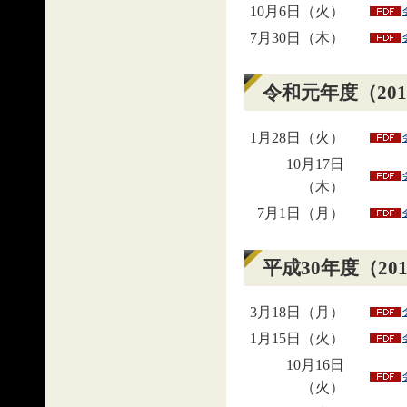
10月6日（火）
7月30日（木）
令和元年度（20
1月28日（火）
10月17日
（木）
7月1日（月）
平成30年度（20
3月18日（月）
1月15日（火）
10月16日
（火）