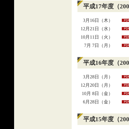
平成17年度（20
3月16日（木）
12月21日（水）
10月11日（火）
7月 7日（月）
平成16年度（20
3月28日（月）
12月20日（月）
10月 8日（金）
6月28日（金）
平成15年度（20