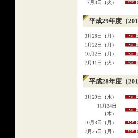
7月3日（火）
平成29年度（20
3月26日（月）
1月22日（月）
10月2日（月）
7月11日（火）
平成28年度（20
3月29日（水）
11月24日
（木）
10月3日（月）
7月25日（月）