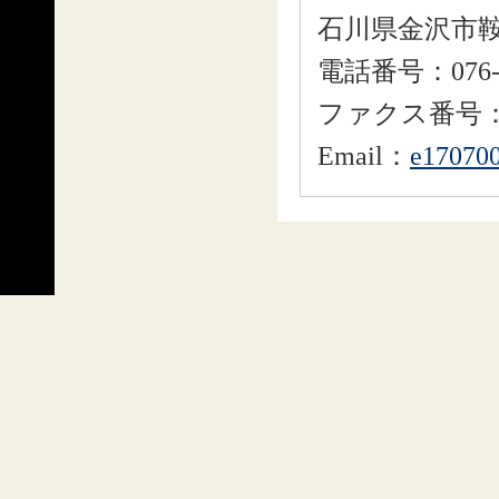
石川県金沢市鞍
電話番号：076-2
ファクス番号：076
Email：
e170700