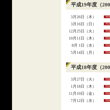
平成19年度（20
3月26日（木）
3月16日（日）
12月25日（火）
10月11日（木）
8月 1日（水）
5月14日（月）
平成18年度（20
3月27日（火）
1月18日（木）
11月10日（金）
7月12日（水）