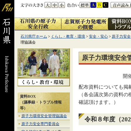
石川県庁ホーム
>
くらし・教育・環境
>
安全・安心
>
原子力安全
理協議会
原子力環境安全
開
配布資料についても掲
（各会議次第の資料の
資料BOX
確認頂けます。）
（議事録・トラブル情報
等）
原子力環境安全管理協議会
令和８年度（20
原子力安全専門委員会