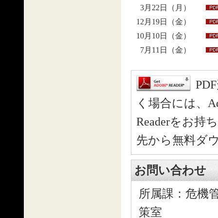
3月22日（月）
12月19日（金）
10月10日（金）
7月11日（金）
PD
く場合には、Ado
Readerを
先から無料ダ
お問い合わせ
所属課：危機管
策室