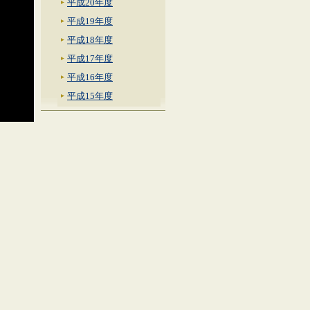
平成20年度
平成19年度
平成18年度
平成17年度
平成16年度
平成15年度