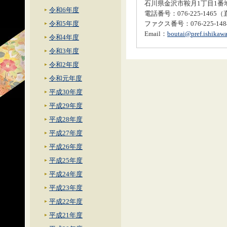
石川県金沢市鞍月1丁目1番
令和6年度
電話番号：076-225-1465
ファクス番号：076-225-148
令和5年度
Email：
boutai@pref.ishikawa
令和4年度
令和3年度
令和2年度
令和元年度
平成30年度
平成29年度
平成28年度
平成27年度
平成26年度
平成25年度
平成24年度
平成23年度
平成22年度
平成21年度