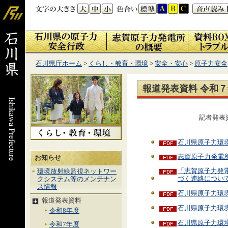
石川県庁ホーム
>
くらし・教育・環境
>
安全・安心
>
原子力安全
報道発表資料 令和
記者発表
石川県原子力環
志賀原子力発電所
お知らせ
「志賀原子力発
環境放射線監視ネットワー
づく連絡について
クシステム等のメンテナン
ス情報
石川県原子力環境
報道発表資料
石川県原子力環
令和8年度
石川県原子力環
令和7年度