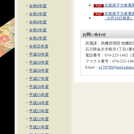
志賀原子力発電所
令和6年度
志賀原子力発電
令和5年度
（6月20日発表）
令和4年度
令和3年度
お問い合わせ
令和2年度
所属課：危機管理部 危機対
令和元年度
石川県金沢市鞍月1丁目1番
平成30年度
電話番号：076-225-1465
ファクス番号：076-225-148
平成29年度
Email：
e170700@pref.ishika
平成28年度
平成27年度
平成26年度
平成25年度
平成24年度
平成23年度
平成22年度
平成21年度