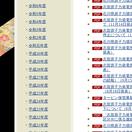
石川県原子力環
令和6年度
志賀原子力発電所
石川県原子力環
令和5年度
志賀原子力発電
令和4年度
て（11月14日発
令和3年度
志賀原子力発電
停止について（1
令和2年度
石川県原子力環境
令和元年度
志賀原子力発電所
発表）
平成30年度
志賀原子力発電所
平成29年度
志賀原子力発電所
平成28年度
表）
志賀原子力発電所
平成27年度
の続報）（9月1
平成26年度
志賀原子力発電
（8月18日発表）
平成25年度
タービン保管庫新
平成24年度
志賀原子力発電
下について（8月
平成23年度
「志賀原子力発
平成22年度
区分Ⅲに係る連絡
平成21年度
石川県原子力環