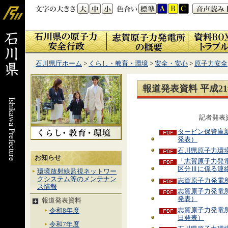
石川県庁ホーム
>
くらし・教育・環境
>
安全・安心
>
原子力安全
報道発表資料 平成2
記者発表
タービン保管庫
発表）
石川県原子力環
お知らせ
「志賀原子力発
区分Ⅲに係る連絡
環境放射線監視ネットワー
クシステム等のメンテナン
志賀原子力発電所
ス情報
志賀原子力発電所
発表）
報道発表資料
志賀原子力発電所
令和8年度
日発表）
令和7年度